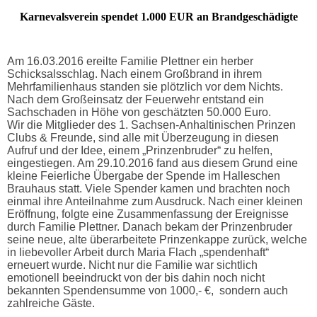
Karnevalsverein spendet 1.000 EUR an Brandgeschädigte
Am 16.03.2016 ereilte Familie Plettner ein herber
Schicksalsschlag. Nach einem Großbrand in ihrem
Mehrfamilienhaus standen sie plötzlich vor dem Nichts.
Nach dem Großeinsatz der Feuerwehr entstand ein
Sachschaden in Höhe von geschätzten 50.000 Euro.
Wir die Mitglieder des 1. Sachsen-Anhaltinischen Prinzen
Clubs & Freunde, sind alle mit Überzeugung in diesen
Aufruf und der Idee, einem „Prinzenbruder“ zu helfen,
eingestiegen. Am 29.10.2016 fand aus diesem Grund eine
kleine Feierliche Übergabe der Spende im Halleschen
Brauhaus statt. Viele Spender kamen und brachten noch
einmal ihre Anteilnahme zum Ausdruck. Nach einer kleinen
Eröffnung, folgte eine Zusammenfassung der Ereignisse
durch Familie Plettner. Danach bekam der Prinzenbruder
seine neue, alte überarbeitete Prinzenkappe zurück, welche
in liebevoller Arbeit durch Maria Flach „spendenhaft“
erneuert wurde. Nicht nur die Familie war sichtlich
emotionell beeindruckt von der bis dahin noch nicht
bekannten Spendensumme von 1000,- €, sondern auch
zahlreiche Gäste.