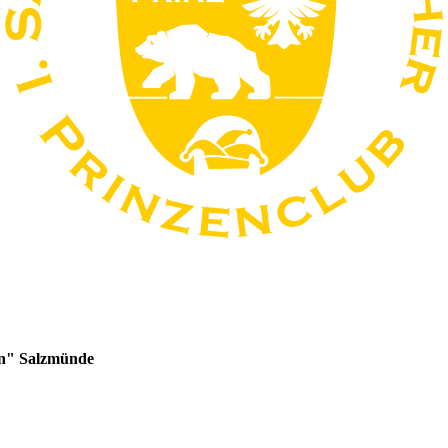
Dessau-Rosslau 2016
7. Prinzentreffen in
Bernburg/Saale 2015
6. Prinzentreffen in
Halle/Saale 2014
5. Prinzentreffen in
Wernigerode 2013
en" Salzmünde