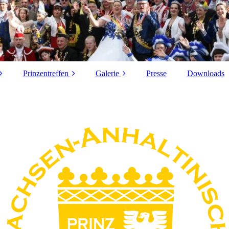
Prinzentreffen
Galerie
Presse
Downloads
nd
16. Prinzentreffen in
Wasserkistenrennen
Thale 2026
in Elend 2022
13.Prinzentreffen in
Rosenmontag 2017
Schönebeck (Elbe)
2023
Rosenmontag 2016
10.
26. Präsidententreffen
Jubiläumsprinzentreff
KLV
en in Wernigerode
9. Prinzentreffen in
Salzmünde 2017
8. Prinzentreffen in